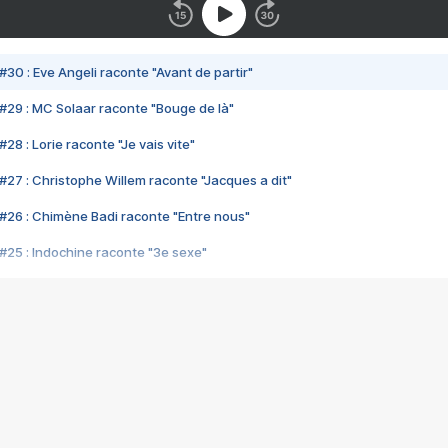
#30 : Eve Angeli raconte "Avant de partir"
#29 : MC Solaar raconte "Bouge de là"
28 : Lorie raconte "Je vais vite"
#27 : Christophe Willem raconte "Jacques a dit"
#26 : Chimène Badi raconte "Entre nous"
#25 : Indochine raconte "3e sexe"
#24 : Zaho raconte "C'est chelou"
#23 : Patrick Bruel raconte "Au café des délices"
#22 : Kyo raconte "Le chemin"
#21 : Nolwenn Leroy raconte "Cassé"
#20 : Patrick Hernandez raconte "Born to be alive"