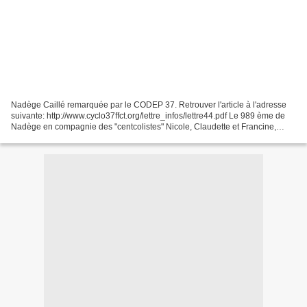
Nadège Caillé remarquée par le CODEP 37. Retrouver l'article à l'adresse
suivante: http://www.cyclo37ffct.org/lettre_infos/lettre44.pdf Le 989 ème de
Nadège en compagnie des "centcolistes" Nicole, Claudette et Francine,
durant le séjour en Franche-Co...