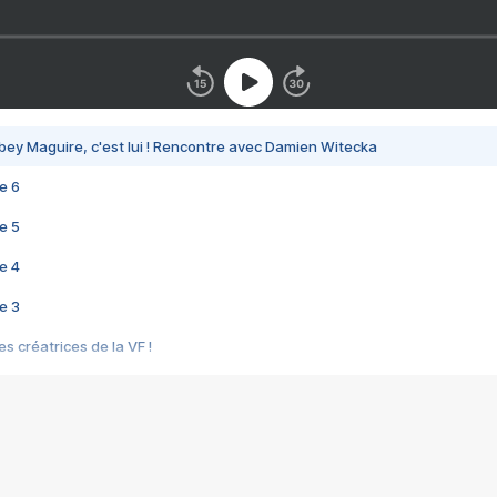
bey Maguire, c'est lui ! Rencontre avec Damien Witecka
e 6
e 5
e 4
e 3
s créatrices de la VF !
e 2
e 1
e Mektoub My Love arrive enfin ! Rencontre avec Shaïn Boumedine et Sal