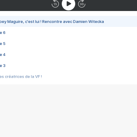
bey Maguire, c'est lui ! Rencontre avec Damien Witecka
e 6
e 5
e 4
e 3
s créatrices de la VF !
e 2
e 1
e Mektoub My Love arrive enfin ! Rencontre avec Shaïn Boumedine et Sal
i : après Toni en famille
elle réalise le bouleversant Dites lui que je l'aime