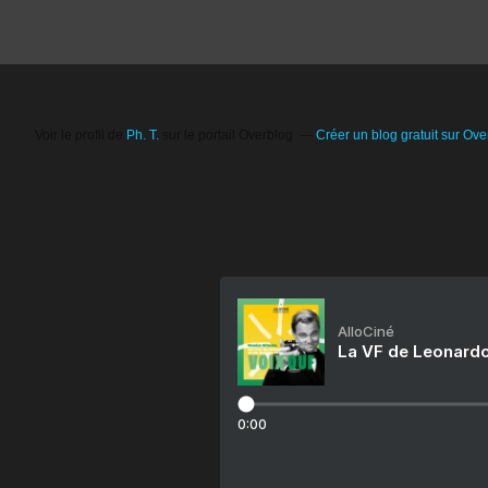
Voir le profil de
Ph. T.
sur le portail Overblog
Créer un blog gratuit sur Ove
AlloCiné
La VF de Leonardo
0:00