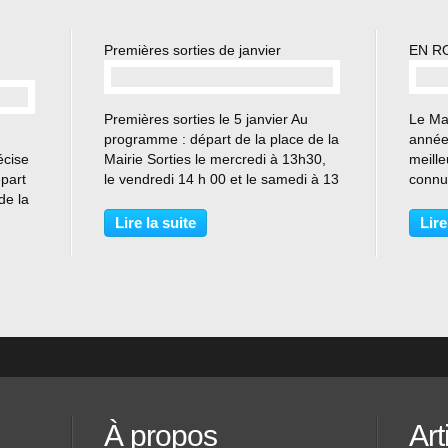
Premières sorties de janvier
EN R
…
Premières sorties le 5 janvier Au
Le Ma
programme : départ de la place de la
année
écise
Mairie Sorties le mercredi à 13h30,
meill
part
le vendredi 14 h 00 et le samedi à 13
connue
de la
h 30
loisir
me :
proche
Lire la suite
Lire
ont
en ra
t des
alors 
À propos
Art