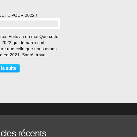
OUTE POUR 2022 !
…
rais Poitevin en mai Que cette
 2022 qui démarre soit
eure que celle que nous avons
 en 2021. Santé, travail,
s et bonheur pour vous et vos
s. Et pourtant 2021 a été riche
 la suite
ndonnées, séjours, rencontres,
que...
icles récents