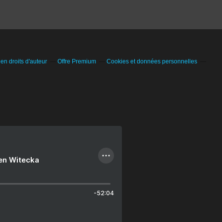
n droits d'auteur
Offre Premium
Cookies et données personnelles
ien Witecka
-52:04