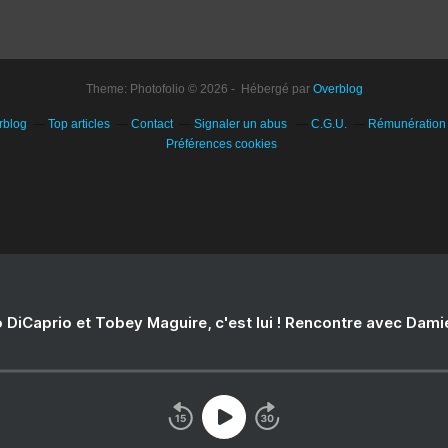
Theme: Photofolio © 2026 - Hébergé par
Overblog
rblog
Top articles
Contact
Signaler un abus
C.G.U.
Rémunération e
Préférences cookies
 DiCaprio et Tobey Maguire, c'est lui ! Rencontre avec Dam