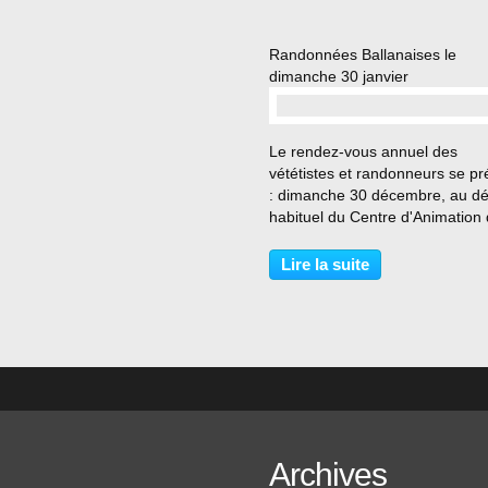
Randonnées Ballanaises le
dimanche 30 janvier
…
Le rendez-vous annuel des
vététistes et randonneurs se pr
: dimanche 30 décembre, au dé
habituel du Centre d'Animation 
Haie à Ballan-Miré. Au program
du VTT, les circuits nous mèner
Lire la suite
vers l'ouest, 32, 44 ou 51 km E
randonnées...
Archives