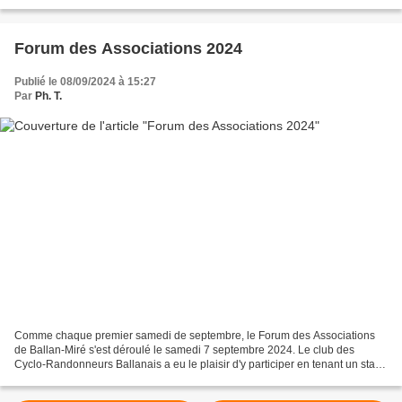
gouttes. Cela aurait été dommage...
Forum des Associations 2024
Publié le 08/09/2024 à 15:27
Par
Ph. T.
Comme chaque premier samedi de septembre, le Forum des Associations
de Ballan-Miré s'est déroulé le samedi 7 septembre 2024. Le club des
Cyclo-Randonneurs Ballanais a eu le plaisir d'y participer en tenant un stand
pour y accueillir les visiteurs intéressés...