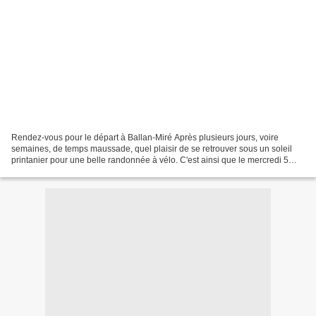
Rendez-vous pour le départ à Ballan-Miré Après plusieurs jours, voire
semaines, de temps maussade, quel plaisir de se retrouver sous un soleil
printanier pour une belle randonnée à vélo. C'est ainsi que le mercredi 5
mars 2025 à 13h30, 19 cyclos ont répondu...