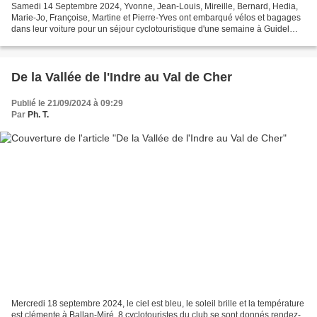
Samedi 14 Septembre 2024, Yvonne, Jean-Louis, Mireille, Bernard, Hedia,
Marie-Jo, Françoise, Martine et Pierre-Yves ont embarqué vélos et bagages
dans leur voiture pour un séjour cyclotouristique d'une semaine à Guidel
(Morbihan). Ce séjour breton fut...
De la Vallée de l'Indre au Val de Cher
Publié le 21/09/2024 à 09:29
Par
Ph. T.
Mercredi 18 septembre 2024, le ciel est bleu, le soleil brille et la température
est clémente à Ballan-Miré. 8 cyclotouristes du club se sont donnés rendez-