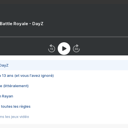
 Battle Royale - DayZ
 DayZ
 a 13 ans (et vous l'avez ignoré)
e (littéralement)
im Rayan
 toutes les règles
s les jeux vidéo
us choquant de Rockstar ? - Le scandale BULLY