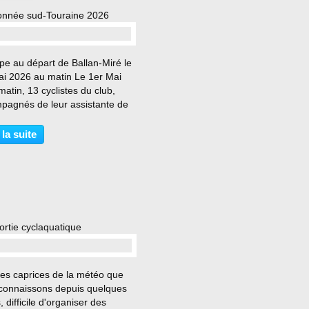
nnée sud-Touraine 2026
pe au départ de Ballan-Miré le
ai 2026 au matin Le 1er Mai
atin, 13 cyclistes du club,
pagnés de leur assistante de
 se sont regroupés près de la
 Claude Monet de Ballan-Miré
 la suite
une randonnée cyclotouristique
ours...
ortie cyclaquatique
les caprices de la météo que
connaissons depuis quelques
 difficile d'organiser des