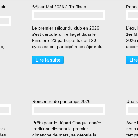
Juin
Séjour Mai 2026 à Treffiagat
Rando
Le premier séjour du club en 2026
L'équi
s'est déroulé à Treffiagat dans le
1er M
Finistère. 23 participants dont 20
2026 m
ne,
cyclistes ont participé à ce séjour du
accom
18 au 23 mai. Pour voir (ou revoir)
route,
arie-
les différentes randonnées
salle
Lire la suite
Lire
 un
cyclotouristiques parcourues lors de
pour 
che
ce séjour,...
de 3 j
es...
Rencontre de printemps 2026
Une s
Prêts pour le départ Chaque année,
Avec 
ois
traditionnellement le premier
nous 
des
dimanche de mars, se déroule la
temps,