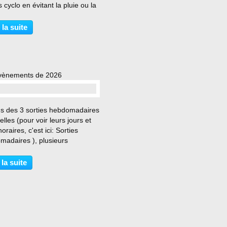
s cyclo en évitant la pluie ou la
te. Toutefois, une accalmie
 d'être annoncée entre deux
 la suite
es perturbées. Aussi, le mardi
rier...
vènements de 2026
us des 3 sorties hebdomadaires
elles (pour voir leurs jours et
horaires, c'est ici: Sorties
madaires ), plusieurs
ments du club CRB sont déjà
ammés pour 2026. Au premier
 la suite
tre 2026 1er semestre 2026
 10 janvier...