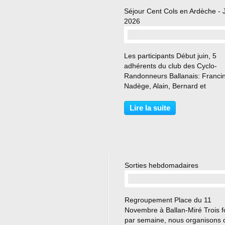
Séjour Cent Cols en Ardèche - 
2026
Les participants Début juin, 5
adhérents du club des Cyclo-
Randonneurs Ballanais: Franci
Nadège, Alain, Bernard et
Dominique, accompagnés de M
Rose en balade, ont participé à
Lire la suite
séjour à Saint-Agrève, en Ardè
"verte", rassemblant des membr
Sorties hebdomadaires
Regroupement Place du 11
Novembre à Ballan-Miré Trois f
par semaine, nous organisons 