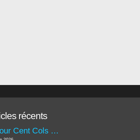
icles récents
Séjour Cent Cols en Ardèche - Juin 2026
in 2026