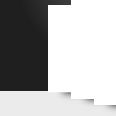
Ren
Sorties hebdomadair
Randonnée sud-Touraine
Séjour Mai 2026
Séjou