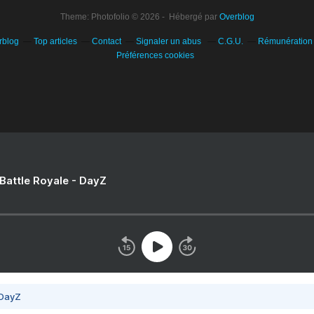
Theme: Photofolio © 2026 - Hébergé par
Overblog
rblog
Top articles
Contact
Signaler un abus
C.G.U.
Rémunération e
Préférences cookies
 Battle Royale - DayZ
 DayZ