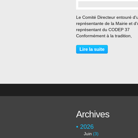
Le Comité Directeur entouré d'
représentante de la Mairie et d
représentant du CODEP 37
Conformément à la tradition,
novembre est le mois de l'Ass
Générale du club. Le 22 novem
Lire la suite
2025 après-midi s'est donc dér
l'Assemblée Générale 2025...
Archives
2026
Juin
(3)