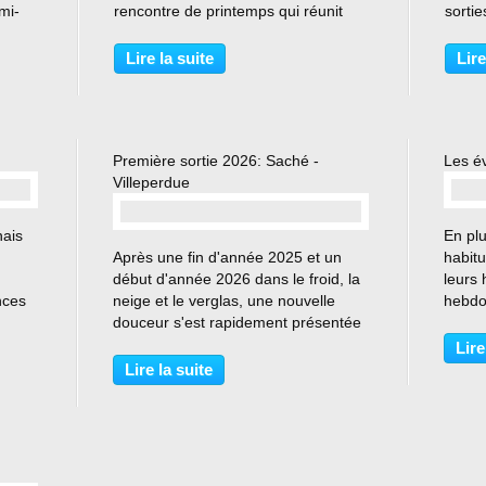
mi-
rencontre de printemps qui réunit
sortie
ré,
quelques clubs cyclo des environs.
tempê
'Hotel
En 2026, ce fut au tour des Cyclo-
vient
Lire la suite
Lire
ances
Randonneurs Ballanais d'organiser
journé
cette petite fête...
17 fév
Première sortie 2026: Saché -
Les é
Villeperdue
nais
En pl
Après une fin d'année 2025 et un
habitu
début d'année 2026 dans le froid, la
leurs 
nces
neige et le verglas, une nouvelle
hebdo
 La
douceur s'est rapidement présentée
évène
samedi
en deuxième semaine de janvier.
progr
Lire
25
Difficile donc, pour ne pas dire
semes
Lire la suite
impossible, de résister à une
Samedi
première sortie cyclo...