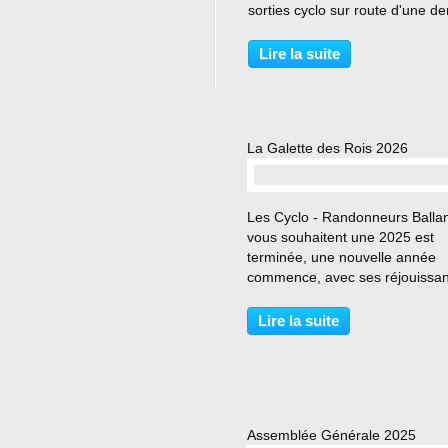
sorties cyclo sur route d'une de
journée au départ de Ballan-Mi
Place du 11 Novembre devant l
Lire la suite
de Ville. Les durées et les dist
des parcours varient...
La Galette des Rois 2026
Les Cyclo - Randonneurs Balla
vous souhaitent une 2025 est
terminée, une nouvelle année
commence, avec ses réjouissa
et ses moments de convivialité.
première festivité a eu lieu le 
Lire la suite
10 janvier 2026 après-midi où 
adhérents et conjoints...
Assemblée Générale 2025